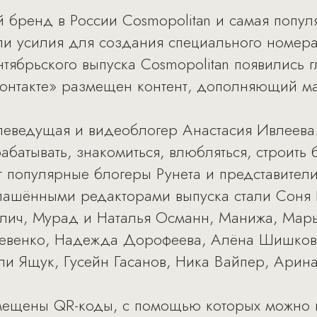
бренд в России Cosmopolitan и самая попул
ли усилия для создания специального номера
нтябрьского выпуска Cosmopolitan появились
Контакте» размещен контент, дополняющий м
еведущая и видеоблогер Анастасия Ивлеева. В
абатывать, знакомиться, влюбляться, строить 
 популярные блогеры Рунета и представител
лашёнными редакторами выпуска стали Соня 
лич, Мурад и Наталья Османн, Манижа, Марь
Ревенко, Надежда Дорофеева, Алёна Шишков
и Ящук, Гусейн Гасанов, Ника Вайпер, Арина
мещены QR-коды, с помощью которых можно 