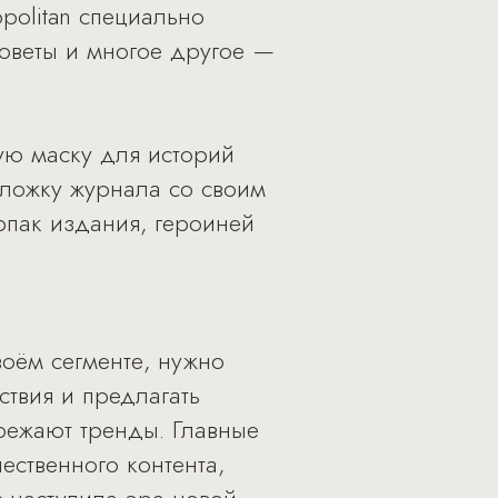
politan специально
советы и многое другое —
ую маску для историй
бложку журнала со своим
ерпак издания, героиней
воём сегменте, нужно
ствия и предлагать
режают тренды. Главные
ественного контента,