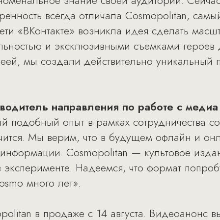
номенальное знание своей аудитории. Сейчас
ренность всегда отличала Cosmopolitan, самы
сети «ВКонтакте» возникла идея сделать мас
льностью и эксклюзивными съёмками героев 
еей, мы создали действительно уникальный п
водитель направления по работе с медиа
ый подобный опыт в рамках сотрудничества с
учится. Мы верим, что в будущем офлайн и он
информации. Cosmopolitan — культовое издан
в эксперименте. Надеемся, что формат попроб
Cosmo много лет».
olitan в продаже с 14 августа. Видеоанонс в