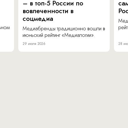
– в топ-5 России по
са
вовлеченности в
Ро
соцмедиа
Мед
льном
рейт
Медиабренды традиционно вошли в
июньский рейтинг «Медиалогии».
29 июля 2026
28 ию