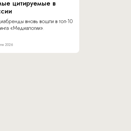
мые цитируемые в
ссии
иабренды вновь вошли в топ-10
инга «Медиалогии».
ля 2026