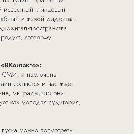
 наступила эра новой
й известный глянцевый
штабный и живой диджитал-
диджитал-пространства.
родукт, которому
 «ВКонтакте»:
о СМИ, и нам очень
лайн сольются и нас ждет
ие, мы рады, что они
ует как молодая аудитория,
ыпуска можно посмотреть