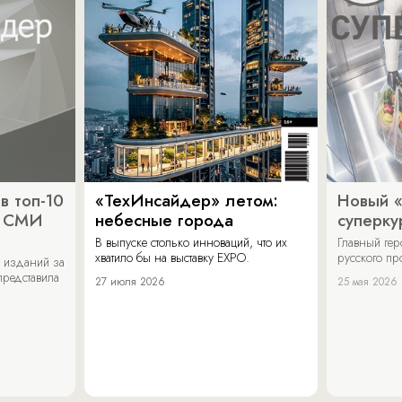
в топ-10
«ТехИнсайдер» летом:
Новый 
х СМИ
небесные города
суперку
В выпуске столько инноваций, что их
Главный ге
хватило бы на выставку EXPO.
русского п
 изданий за
представила
27 июля 2026
25 мая 2026