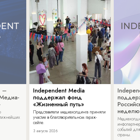
a –
Independent Media
Indepen
«Медиа-
поддержал фонд
поддер
»
«Жизненный путь»
Российс
неделю
о
Представители медиахолдинга приняли
стижнейших
участие в благотворительном гараж-
Медиахолди
сейле.
инфопартнер
событий для
3 августа 2026
страны.