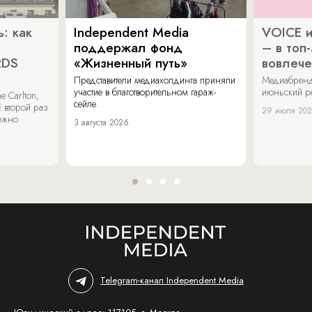
: как
Independent Media
VOICE и
поддержал фонд
– в топ
RDS
«Жизненный путь»
вовлече
Представители медиахолдинга приняли
Медиабренд
участие в благотворительном гараж-
июньский р
 Carlton,
сейле.
 второй раз
29 июля 20
можно
3 августа 2026
Telegram-канал Independent Media