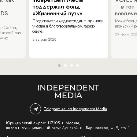
поддержал фонд
– в топ
RDS
«Жизненный путь»
вовлече
Представители медиахолдинга приняли
Медиабренд
участие в благотворительном гараж-
июньский р
 Carlton,
сейле.
 второй раз
29 июля 20
можно
3 августа 2026
Telegram-канал Independent Media
Юридический адрес: 117105, г. Москва,
вн.тер.г. муниципальный округ Донской, ш. Варшавское, д. 9, стр. 1