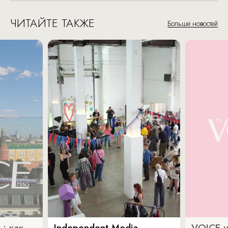
ЧИТАЙТЕ ТАКЖЕ
Больше новостей
: как
Independent Media
VOICE и