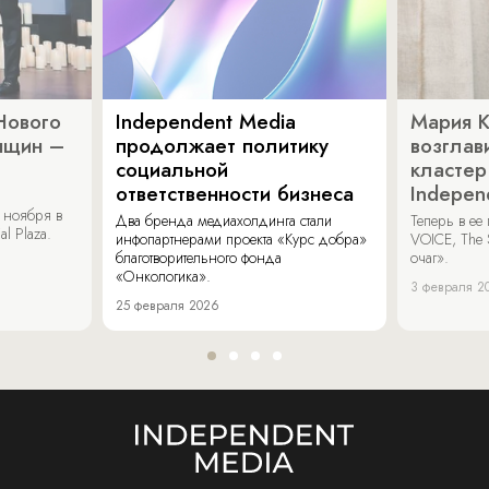
Нового
Independent Media
Мария 
нщин –
продолжает политику
возглав
социальной
кластер
ответственности бизнеса
Indepen
 ноября в
Два бренда медиахолдинга стали
Теперь в ее
al Plaza.
инфопартнерами проекта «Курс добра»
VOICE, The 
благотворительного фонда
очаг».
«Онкологика».
3 февраля 2
25 февраля 2026