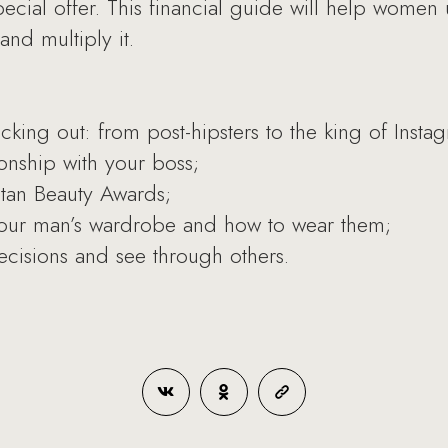
special offer. This financial guide will help wom
and multiply it.
king out: from post-hipsters to the king of Insta
ionship with your boss;
itan Beauty Awards;
your man’s wardrobe and how to wear them;
ecisions and see through others.