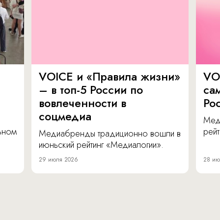
VOICE и «Правила жизни»
VO
– в топ-5 России по
са
вовлеченности в
Ро
соцмедиа
Мед
льном
рейт
Медиабренды традиционно вошли в
июньский рейтинг «Медиалогии».
29 июля 2026
28 ию