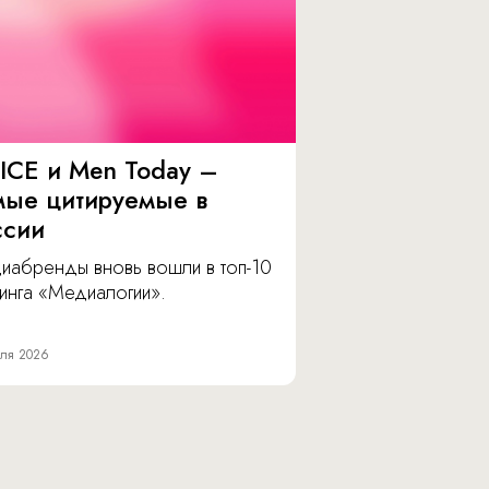
ICE и Men Today –
мые цитируемые в
ссии
иабренды вновь вошли в топ-10
инга «Медиалогии».
ля 2026