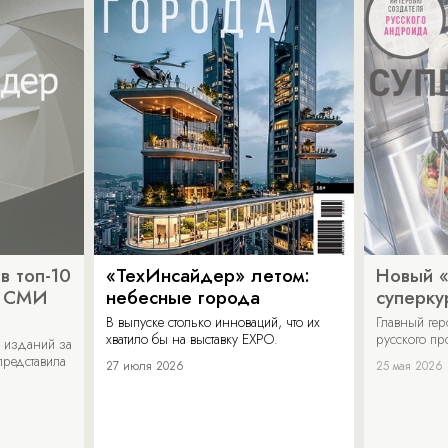
в топ-10
«ТехИнсайдер» летом:
Новый 
х СМИ
небесные города
суперку
В выпуске столько инноваций, что их
Главный ге
хватило бы на выставку EXPO.
русского п
 изданий за
представила
27 июля 2026
25 мая 2026