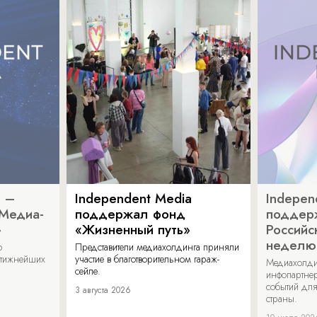
a –
Independent Media
Indepen
«Медиа-
поддержал фонд
поддер
»
«Жизненный путь»
Российс
неделю
о
Представители медиахолдинга приняли
стижнейших
участие в благотворительном гараж-
Медиахолди
сейле.
инфопартнер
событий для
3 августа 2026
страны.