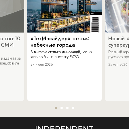
в топ-10
«ТехИнсайдер» летом:
Новый 
х СМИ
небесные города
суперку
В выпуске столько инноваций, что их
Главный ге
хватило бы на выставку EXPO.
русского п
 изданий за
представила
27 июля 2026
25 мая 2026