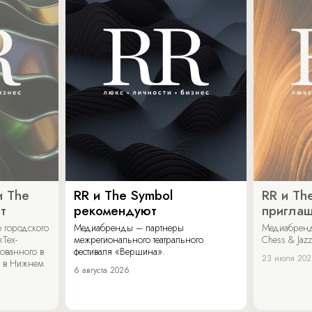
и The
RR и The Symbol
RR и Th
т
рекомендуют
пригла
 городского
Медиабренды – партнеры
Медиабренд
«Тех-
межрегионального театрального
Chess & Jaz
ованного в
фестиваля «Вершина».
23 июля 20
 в Нижнем
6 августа 2026