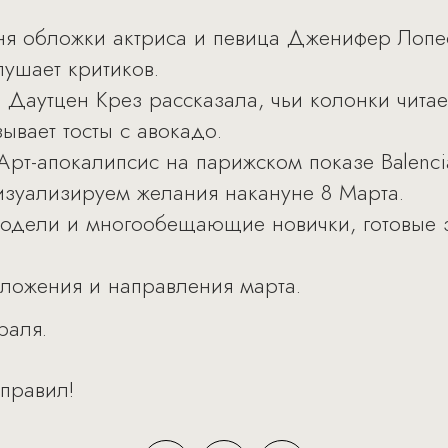
иня обложки актриса и певица Дженифер Лопе
лушает критиков.
Даутцен Крез рассказала, чьи колонки читает
зывает тосты с авокадо.
 Арт-апокалипсис на парижском показе Balenci
зуализируем желания накануне 8 Марта.
одели и многообещающие новички, готовые за
ложения и направления марта.
раля.
 правил!