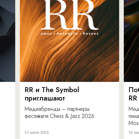
RR и The Symbol
По
приглашают
RR
Медиабренды – партнеры
Мед
фестиваля Chess & Jazz 2026.
тема
Mos
23 июля 2026
16 ию