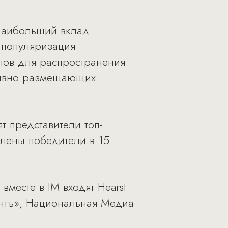
 наибольший вклад
 популяризация
лов для распространения
ктивно размещающих
т представители топ-
елены победители в 15
месте в IM входят Hearst
антъ», Национальная Медиа