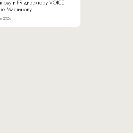
анову и PR-директору VOICE
ите Мартынову.
я 2026