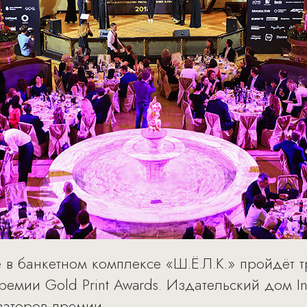
е в банкетном комплексе «Ш.Ё.Л.К.» пройдёт 
емии Gold Print Awards. Издательский дом In
заторов премии.