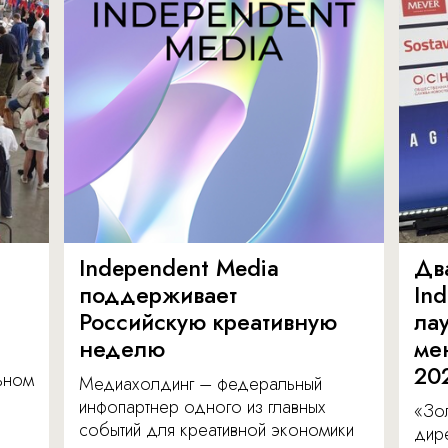
Independent Media
Дв
поддерживает
In
Российскую креативную
ла
неделю
ме
20
льном
Медиахолдинг – федеральный
инфопартнер одного из главных
«Зол
событий для креативной экономики
дир