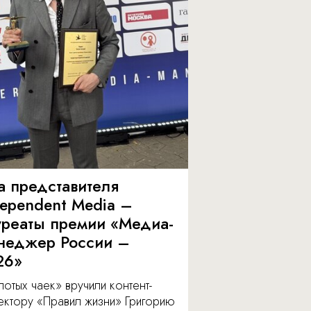
а представителя
dependent Media –
уреаты премии «Медиа-
неджер России –
26»
отых чаек» вручили контент-
ектору «Правил жизни» Григорию