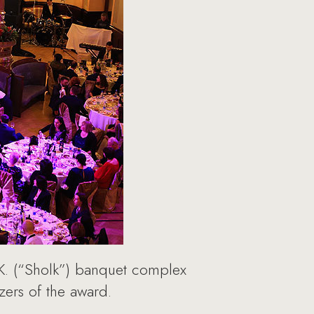
L.K. (“Sholk”) banquet complex
ers of the award.