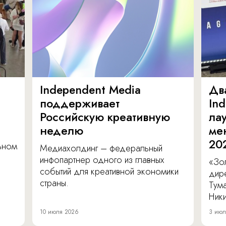
Independent Media
Дв
поддерживает
In
Российскую креативную
ла
неделю
ме
20
льном
Медиахолдинг – федеральный
инфопартнер одного из главных
«Зол
событий для креативной экономики
дир
страны.
Тум
Ник
10 июля 2026
3 июл