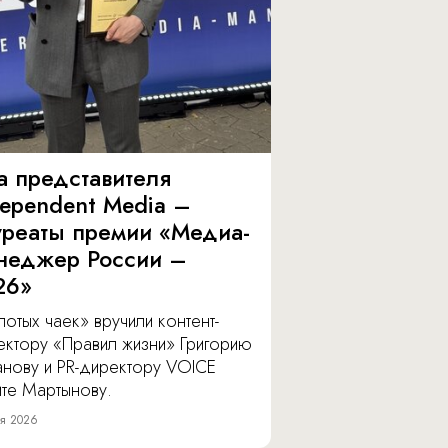
а представителя
dependent Media –
уреаты премии «Медиа-
неджер России –
26»
отых чаек» вручили контент-
ектору «Правил жизни» Григорию
анову и PR-директору VOICE
ите Мартынову.
я 2026