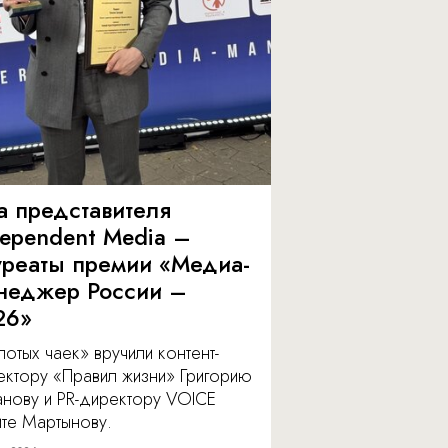
а представителя
dependent Media –
уреаты премии «Медиа-
неджер России –
26»
отых чаек» вручили контент-
ектору «Правил жизни» Григорию
анову и PR-директору VOICE
ите Мартынову.