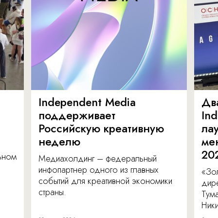
Independent Media
Дв
поддерживает
In
Российскую креативную
ла
неделю
ме
20
льном
Медиахолдинг – федеральный
инфопартнер одного из главных
«Зол
событий для креативной экономики
дир
страны.
Тум
Ник