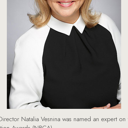
rector Natalia Vesnina was named an expert on t
tion Awards (NBCA).