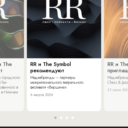
и The
RR и The Symbol
RR и Th
т
рекомендуют
пригла
 городского
Медиабренды – партнеры
Медиабренд
«Тех-
межрегионального театрального
Chess & Jaz
ованного в
фестиваля «Вершина».
23 июля 20
 в Нижнем
6 августа 2026