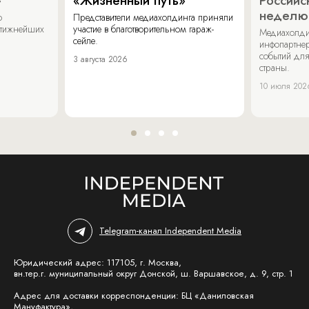
»
«Жизненный путь»
Российс
неделю
о
Представители медиахолдинга приняли
стижнейших
участие в благотворительном гараж-
Медиахолди
сейле.
инфопартнер
событий для
3 августа 2026
страны.
10 июля 202
Telegram-канал Independent Media
Юридический адрес: 117105, г. Москва,
вн.тер.г. муниципальный округ Донской, ш. Варшавское, д. 9, стр. 1
Адрес для доставки корреспонденции: БЦ «Даниловская
Мануфактура»,