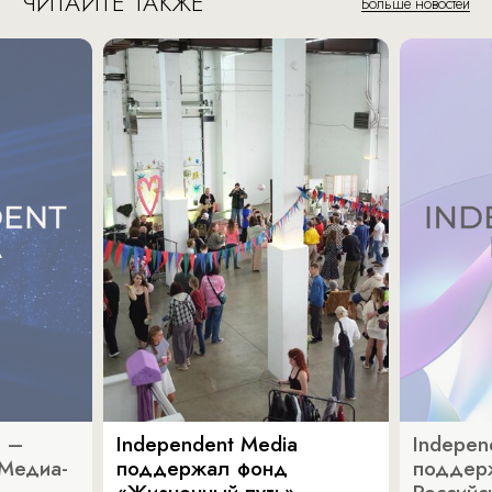
ЧИТАЙТЕ ТАКЖЕ
Больше новостей
a –
Independent Media
Indepen
«Медиа-
поддержал фонд
поддер