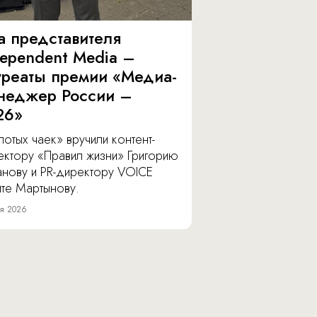
а представителя
dependent Media –
уреаты премии «Медиа-
неджер России –
26»
отых чаек» вручили контент-
ектору «Правил жизни» Григорию
анову и PR-директору VOICE
ите Мартынову.
я 2026