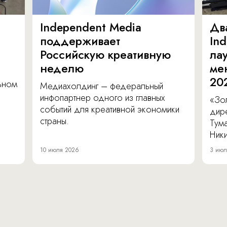
Independent Media
Дв
поддерживает
In
Российскую креативную
ла
неделю
ме
20
льном
Медиахолдинг – федеральный
инфопартнер одного из главных
«Зол
событий для креативной экономики
дир
страны.
Тум
Ник
10 июля 2026
3 июл