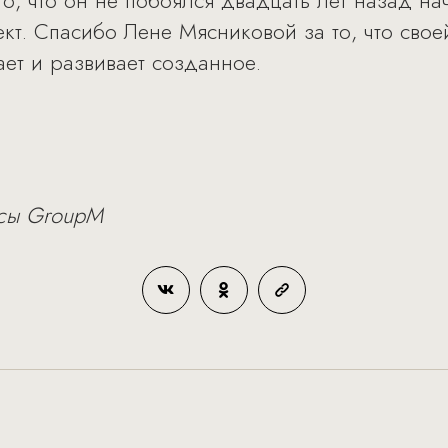
то, что он не побоялся двадцать лет назад н
ект. Спасибо Лене Мясниковой за то, что сво
ет и развивает созданное.
ссы GroupM