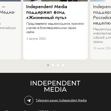
a –
Independent Media
Indepen
«Медиа-
поддержал фонд
поддер
»
«Жизненный путь»
Российс
неделю
о
Представители медиахолдинга приняли
стижнейших
участие в благотворительном гараж-
Медиахолди
сейле.
инфопартнер
событий для
3 августа 2026
страны.
10 июля 202
Telegram-канал Independent Media