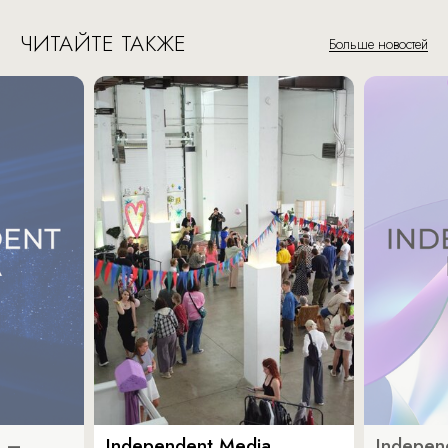
ЧИТАЙТЕ ТАКЖЕ
Больше новостей
a –
Independent Media
Indepen