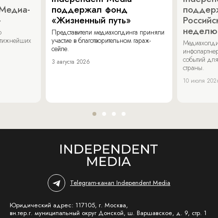
«Медиа-
поддержал фонд
поддер
»
«Жизненный путь»
Российс
неделю
о
Представители медиахолдинга приняли
стижнейших
участие в благотворительном гараж-
Медиахолди
сейле.
инфопартнер
событий для
3 августа 2026
страны.
10 июля 202
Telegram-канал Independent Media
Юридический адрес: 117105, г. Москва,
вн.тер.г. муниципальный округ Донской, ш. Варшавское, д. 9, стр. 1