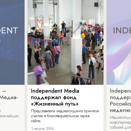
a –
Independent Media
Indepen
«Медиа-
поддержал фонд
поддер
»
«Жизненный путь»
Российс
неделю
о
Представители медиахолдинга приняли
стижнейших
участие в благотворительном гараж-
Медиахолди
сейле.
инфопартнер
событий для
3 августа 2026