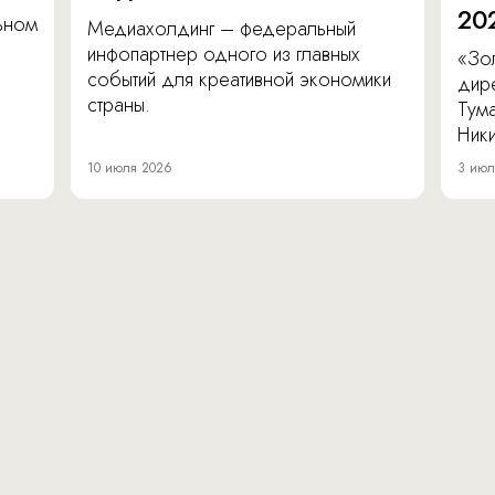
20
льном
Медиахолдинг – федеральный
инфопартнер одного из главных
«Зол
событий для креативной экономики
дир
страны.
Тум
Ник
10 июля 2026
3 июл