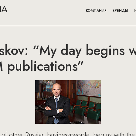
КОМПАНИЯ
БРЕНДЫ
kov: “My day begins wi
 publications”
 of other Russian businesspeople, begins with the 