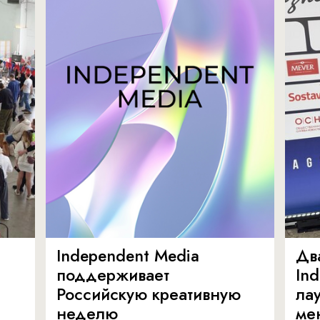
Independent Media
Дв
поддерживает
In
Российскую креативную
ла
неделю
ме