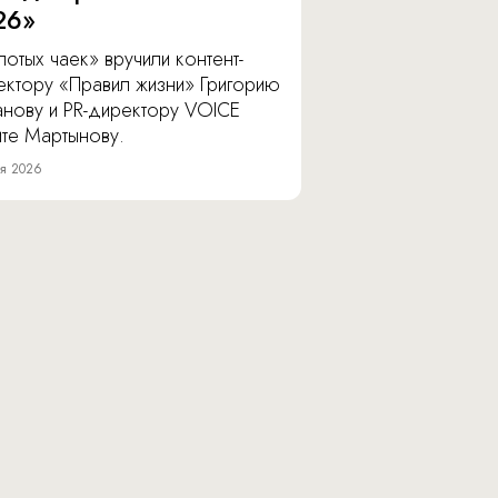
26»
отых чаек» вручили контент-
ектору «Правил жизни» Григорию
анову и PR-директору VOICE
ите Мартынову.
я 2026