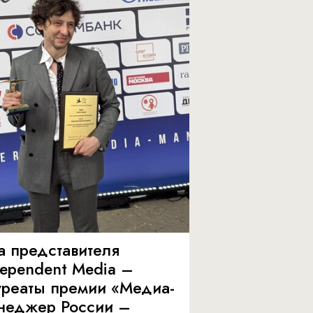
а представителя
dependent Media –
уреаты премии «Медиа-
неджер России –