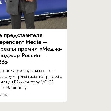
а представителя
dependent Media –
уреаты премии «Медиа-
неджер России –
26»
отых чаек» вручили контент-
ектору «Правил жизни» Григорию
анову и PR-директору VOICE
ите Мартынову.
я 2026