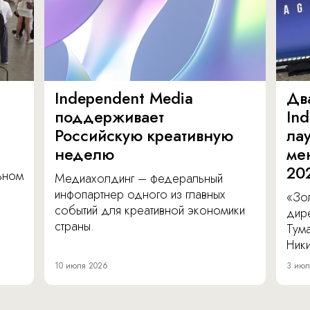
Independent Media
Дв
поддерживает
In
Российскую креативную
ла
неделю
ме
20
льном
Медиахолдинг – федеральный
инфопартнер одного из главных
«Зол
событий для креативной экономики
дир
страны.
Тум
Ник
10 июля 2026
3 июл