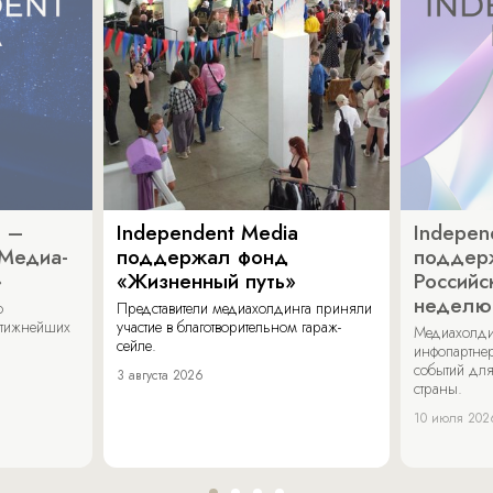
a –
Independent Media
Indepen
«Медиа-
поддержал фонд
поддер
»
«Жизненный путь»
Российс
неделю
о
Представители медиахолдинга приняли
стижнейших
участие в благотворительном гараж-
Медиахолди
сейле.
инфопартнер
событий для
3 августа 2026
страны.
10 июля 202