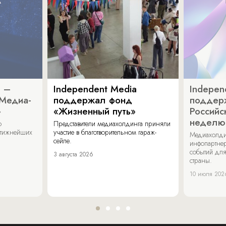
a –
Independent Media
Indepen
«Медиа-
поддержал фонд
поддер
»
«Жизненный путь»
Российс
неделю
о
Представители медиахолдинга приняли
стижнейших
участие в благотворительном гараж-
Медиахолди
сейле.
инфопартнер
событий для
3 августа 2026
страны.
10 июля 202