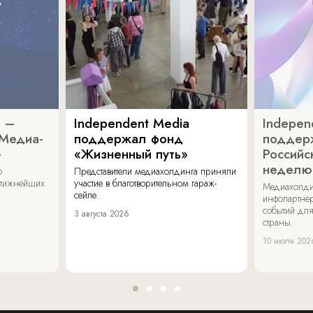
a –
Independent Media
Indepen
«Медиа-
поддержал фонд
поддер
»
«Жизненный путь»
Российс
неделю
о
Представители медиахолдинга приняли
стижнейших
участие в благотворительном гараж-
Медиахолди
сейле.
инфопартнер
событий для
3 августа 2026
страны.
10 июля 202