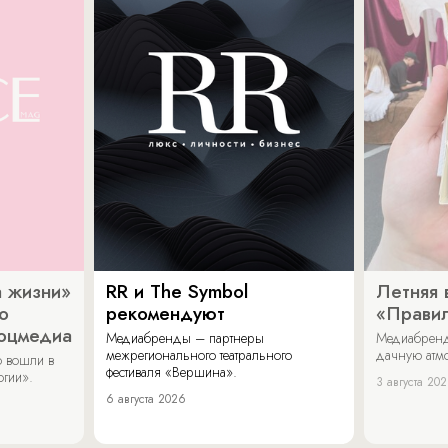
 жизни»
RR и The Symbol
Летняя 
о
рекомендуют
«Прави
соцмедиа
Медиабренды – партнеры
Медиабренд
межрегионального театрального
дачную атмо
 вошли в
фестиваля «Вершина».
огии».
3 августа 20
6 августа 2026