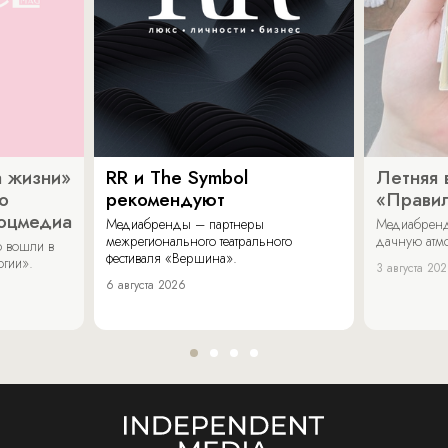
 жизни»
RR и The Symbol
Летняя 
о
рекомендуют
«Прави
соцмедиа
Медиабренды – партнеры
Медиабренд
межрегионального театрального
дачную атмо
 вошли в
фестиваля «Вершина».
огии».
3 августа 20
6 августа 2026