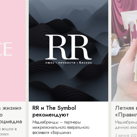
 жизни»
RR и The Symbol
Летняя 
о
рекомендуют
«Прави
соцмедиа
Медиабренды – партнеры
Медиабренд
межрегионального театрального
дачную атмо
 вошли в
фестиваля «Вершина».
огии».
3 августа 20