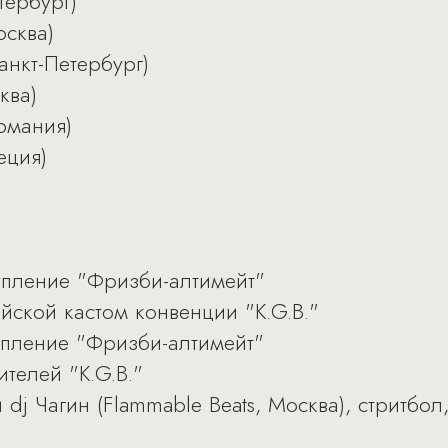
тербург)
осква)
анкт-Петербург)
ква)
ермания)
еция)
тупление "Фризби-алтимейт"
йской кастом конвенции "K.G.B."
тупление "Фризби-алтимейт"
телей "K.G.B."
 dj Чагин (Flammable Beats, Москва), стритбол