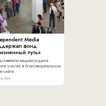
dependent Media
ддержал фонд
изненный путь»
дставители медиахолдинга
яли участие в благотворительном
ж-сейле.
ста 2026