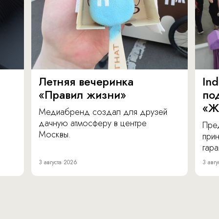
Летняя вечеринка
In
«Правил жизни»
по
«Ж
Медиабренд создал для друзей
дачную атмосферу в центре
Пре
Москвы.
прин
гара
3 августа 2026
3 авгу