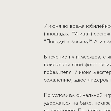
7 июня во время юбилейног
(площадка "Улица") состоя
"Попади в десятку!" А из д
В течение пяти месяцев, с 
присылали свои фотографии
победителя. 7 июня десяте
сожалению, двое лидеров н
По условиям финальной игр
удержаться на быке, показ
на силомере. По итогам сос