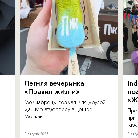
Летняя вечеринка
In
«Правил жизни»
по
«Ж
Медиабренд создал для друзей
дачную атмосферу в центре
Пре
Москвы.
прин
гара
3 августа 2026
3 авгу