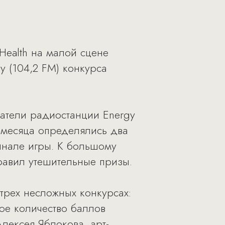
Health на малой сцене
y (104,2 FM) конкурса
ушатели радиостанции Energy
 месяца определялись два
инале игры. К большому
равил утешительные призы.
трех несложных конкурсах:
ное количество баллов
лексея Яблокова, арт-