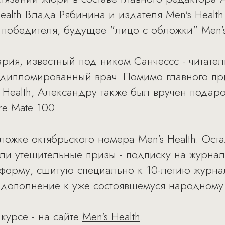
ealth Влада Рябинина и издателя Men's Heal
победителя, будущее "лицо с обложки" Men's 
ия, известный под ником Санчессс - читате
 дипломированный врач. Помимо главного пр
 Health, Александру также был вручен подаро
re Mate 100.
бложке октябрьского номера Men's Health. Ос
ли утешительные призы - подписку на журнал 
форму, сшитую специально к 10-летию журнал
в дополнение к уже состоявшемуся народном
курсе - на сайте
Men's Health
.