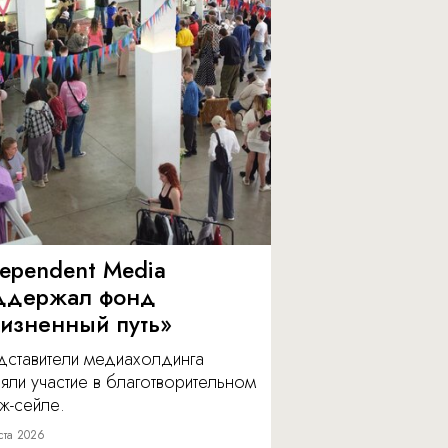
dependent Media
ддержал фонд
изненный путь»
дставители медиахолдинга
яли участие в благотворительном
ж-сейле.
ста 2026