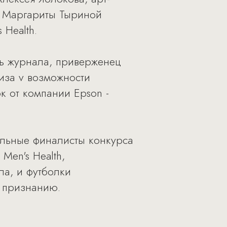
th Маргариты Тыриной
Health.
ль журнала, приверженец
иза v возможности
к от компании Epson -
тальные финалисты конкурса
Men's Health,
а, и футболки
у признанию.