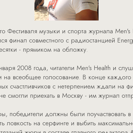
о Фестиваля музыки и спорта журнала Men's 
лся финал совместного с радиостанцией Energ
есятки - прямиком на обложку.
января 2008 года, читатели Men's Health и сл
 на всеобщее голосование. В конце каждого
рых счастливчиков с нетерпением ждали на ф
е смогли приехать в Москву - им журнал отп
ы, победители должны были поучаствовать в 
ать ловкость на серфинге и выбить максималь
тязаний жюри в составе главного редактора А