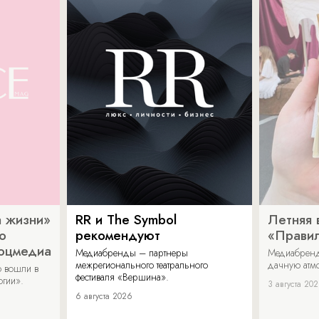
 жизни»
RR и The Symbol
Летняя 
о
рекомендуют
«Прави
соцмедиа
Медиабренды – партнеры
Медиабренд
межрегионального театрального
дачную атмо
 вошли в
фестиваля «Вершина».
огии».
3 августа 20
6 августа 2026