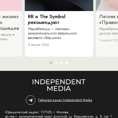
 жизни»
RR и The Symbol
Летняя 
о
рекомендуют
«Прави
соцмедиа
Медиабренды – партнеры
Медиабренд
межрегионального театрального
дачную атмо
 вошли в
фестиваля «Вершина».
огии».
3 августа 20
6 августа 2026
Telegram-канал Independent Media
Юридический адрес: 117105, г. Москва,
вн.тер.г. муниципальный округ Донской, ш. Варшавское, д. 9, стр. 1