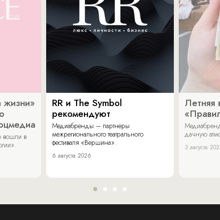
 жизни»
RR и The Symbol
Летняя 
о
рекомендуют
«Прави
соцмедиа
Медиабренды – партнеры
Медиабренд
межрегионального театрального
дачную атмо
 вошли в
фестиваля «Вершина».
огии».
3 августа 20
6 августа 2026