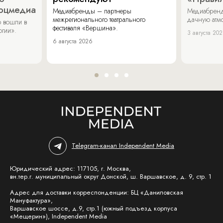
соцмедиа
Медиабренды – партнеры
Медиабренд
межрегионального театрального
дачную атмо
 вошли в
фестиваля «Вершина».
огии».
3 августа 20
6 августа 2026
Telegram-канал Independent Media
Юридический адрес: 117105, г. Москва,
вн.тер.г. муниципальный округ Донской, ш. Варшавское, д. 9, стр. 1
Адрес для доставки корреспонденции: БЦ «Даниловская
Мануфактура»,
Варшавское шоссе, д.9, стр.1 (южный подъезд корпуса
«Мещерин»), Independent Media