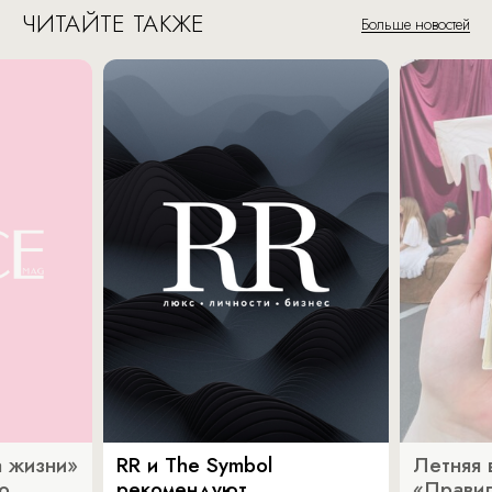
ЧИТАЙТЕ ТАКЖЕ
Больше новостей
 жизни»
RR и The Symbol
Летняя 
о
рекомендуют
«Прави