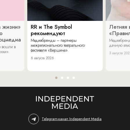
 жизни»
RR и The Symbol
Летняя 
о
рекомендуют
«Прави
соцмедиа
Медиабренды – партнеры
Медиабренд
межрегионального театрального
дачную атмо
 вошли в
фестиваля «Вершина».
огии».
3 августа 20
6 августа 2026
Telegram-канал Independent Media