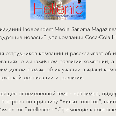
 изданий Independent Media Sanoma Magazine
дрящие новости" для компании Coca-Cola Hel
 сотрудников компании и рассказывает об и
вациях, о динамичном развитии компании, а г
оим делом людях, об их участии в жизни комп
орческой реализации и развитии.
вящен определенной теме - например, лидер
 построен по принципу "живых голосов", наи
ssion for Excellence - "Стремление к соверше