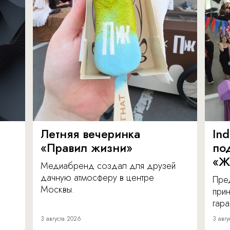
Летняя вечеринка
In
«Правил жизни»
по
«Ж
Медиабренд создал для друзей
дачную атмосферу в центре
Пре
Москвы.
прин
гара
3 августа 2026
3 авгу