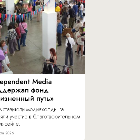
dependent Media
ддержал фонд
изненный путь»
дставители медиахолдинга
яли участие в благотворительном
ж-сейле.
ста 2026