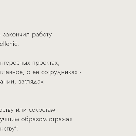
s закончил работу
lenic.
нтересных проектах,
лавное, о ее сотрудниках -
ании, взглядах
ству или секретам
лучшим образом отражая
нству".