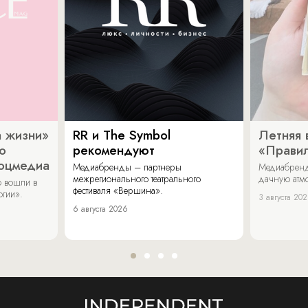
 жизни»
RR и The Symbol
Летняя 
о
рекомендуют
«Прави
соцмедиа
Медиабренды – партнеры
Медиабренд
межрегионального театрального
дачную атмо
 вошли в
фестиваля «Вершина».
огии».
3 августа 20
6 августа 2026