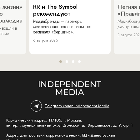
 жизни»
RR и The Symbol
Летняя 
о
рекомендуют
«Прави
соцмедиа
Медиабренды – партнеры
Медиабренд
межрегионального театрального
дачную атмо
 вошли в
фестиваля «Вершина».
огии».
3 августа 20
6 августа 2026
Telegram-канал Independent Media
Юридический адрес: 117105, г. Москва,
вн.тер.г. муниципальный округ Донской, ш. Варшавское, д. 9, стр. 1
Адрес для доставки корреспонденции: БЦ «Даниловская