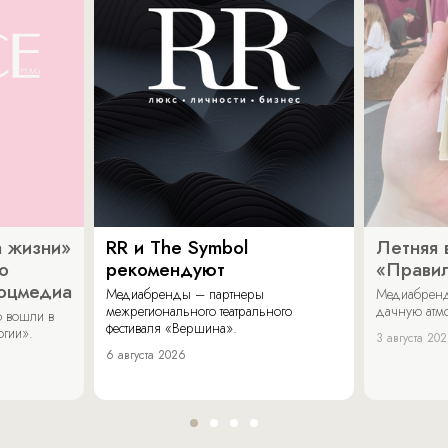
 жизни»
RR и The Symbol
Летняя 
о
рекомендуют
«Прави
соцмедиа
Медиабренды – партнеры
Медиабренд
межрегионального театрального
дачную атмо
 вошли в
фестиваля «Вершина».
огии».
3 августа 20
6 августа 2026