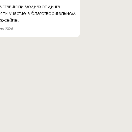
дставители медиахолдинга
яли участие в благотворительном
ж-сейле.
ста 2026