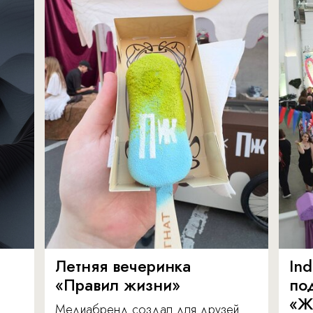
Летняя вечеринка
In
«Правил жизни»
по
«Ж
Медиабренд создал для друзей