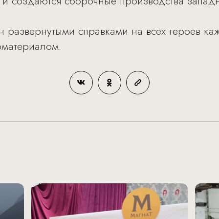
ы и создаются сборочные производства западн
н развернутыми справками на всех героев ка
оматериалом.