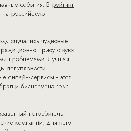
авные события. В
рейтинг
 на российскую
оду случались чудесные
традиционно присутствуют
выми проблемами. Лучшая
ды популярности
ые онлайн-сервисы - этот
рал и бизнесмена года,
ззаветный потребитель
ские компании, для него