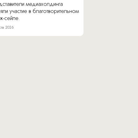
дставители медиахолдинга
яли участие в благотворительном
ж-сейле.
ста 2026