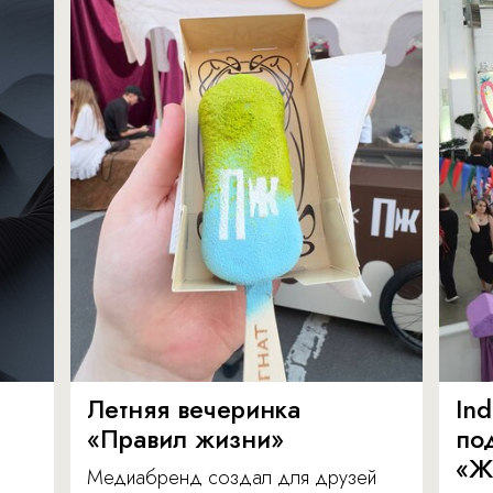
Летняя вечеринка
In
«Правил жизни»
по
«Ж
Медиабренд создал для друзей