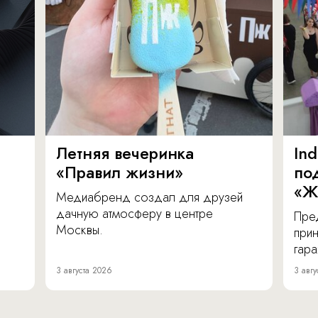
Летняя вечеринка
In
«Правил жизни»
по
«Ж
Медиабренд создал для друзей
дачную атмосферу в центре
Пре
Москвы.
прин
гара
3 августа 2026
3 авгу