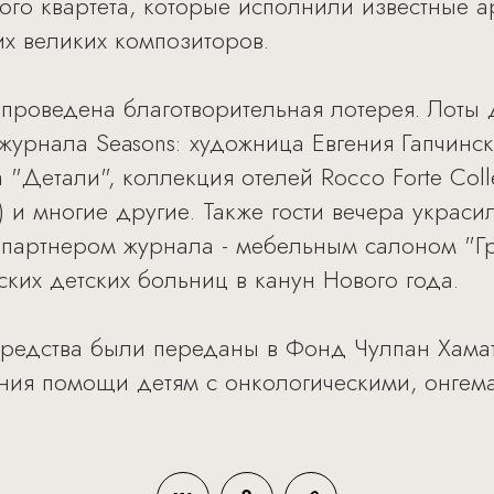
го квартета, которые исполнили известные а
их великих композиторов.
проведена благотворительная лотерея. Лоты 
журнала Seasons: художница Евгения Гапчинск
"Детали", коллекция отелей Rocco Forte Coll
) и многие другие. Также гости вечера украс
партнером журнала - мебельным салоном "Гра
ких детских больниц в канун Нового года.
средства были переданы в Фонд Чулпан Хама
ния помощи детям с онкологическими, онгем