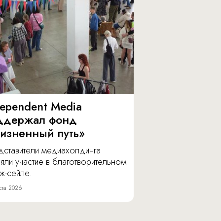
dependent Media
ддержал фонд
изненный путь»
дставители медиахолдинга
яли участие в благотворительном
ж-сейле.
ста 2026