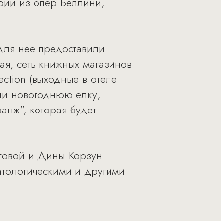
рии из опер Беллини,
для нее предоставили
ая, сеть книжных магазинов
ection (выходные в отеле
или новогоднюю елку,
нж", которая будет
товой и Дины Корзун
атологическими и другими