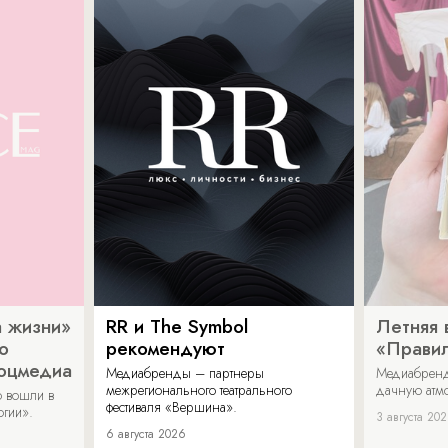
 жизни»
RR и The Symbol
Летняя 
о
рекомендуют
«Прави
соцмедиа
Медиабренды – партнеры
Медиабренд
межрегионального театрального
дачную атмо
 вошли в
фестиваля «Вершина».
огии».
3 августа 20
6 августа 2026