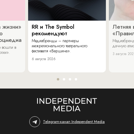
 жизни»
RR и The Symbol
Летняя 
о
рекомендуют
«Прави
соцмедиа
Медиабренды – партнеры
Медиабренд
межрегионального театрального
дачную атмо
 вошли в
фестиваля «Вершина».
огии».
3 августа 20
6 августа 2026
Telegram-канал Independent Media