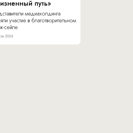
изненный путь»
дставители медиахолдинга
яли участие в благотворительном
ж-сейле.
ста 2026