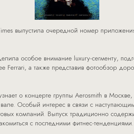
 Times выпустила очередной номер приложени
делила особое внимание luxury-сегменту, под
е Ferrari, а также представив фотообзор дор
знает о концерте группы Aerosmith в Москве,
стивале. Особый интерес в связи с наступающи
говых компаний. Выпуск традиционно содерж
накомиться с последними фитнес-тенденциями.