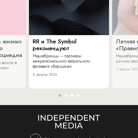
 жизни»
RR и The Symbol
Летняя 
о
рекомендуют
«Прави
соцмедиа
Медиабренды – партнеры
Медиабренд
межрегионального театрального
дачную атмо
 вошли в
фестиваля «Вершина».
огии».
3 августа 20
6 августа 2026