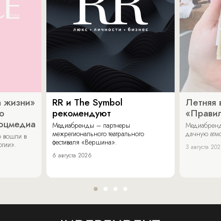
 жизни»
RR и The Symbol
Летняя 
о
рекомендуют
«Прави
соцмедиа
Медиабренды – партнеры
Медиабренд
межрегионального театрального
дачную атмо
 вошли в
фестиваля «Вершина».
огии».
3 августа 20
6 августа 2026