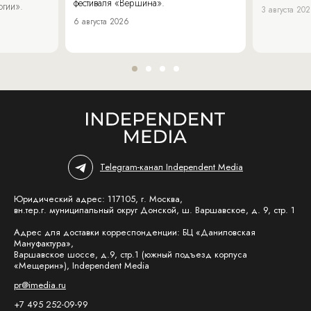
фестиваля «Вершина».
огии».
3 августа 20
6 августа 2026
Telegram-канал Independent Media
Юридический адрес: 117105, г. Москва,
вн.тер.г. муниципальный округ Донской, ш. Варшавское, д. 9, стр. 1
Адрес для доставки корреспонденции: БЦ «Даниловская
Мануфактура»,
Варшавское шоссе, д.9, стр.1 (южный подъезд корпуса
«Мещерин»), Independent Media
pr@imedia.ru
+7 495 252-09-99