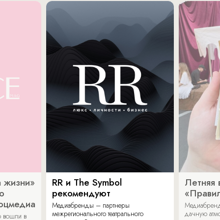
 жизни»
RR и The Symbol
Летняя 
о
рекомендуют
«Прави
соцмедиа
Медиабренды – партнеры
Медиабренд
межрегионального театрального
дачную атмо
 вошли в