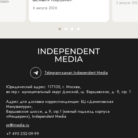
огии».
3 августа 20
6 августа 2026
Telegram-канал Independent Media
Юридический адрес: 117105, г. Москва,
вн.тер.г. муниципальный округ Донской, ш. Варшавское, д. 9, стр. 1
Адрес для доставки корреспонденции: БЦ «Даниловская
Мануфактура»,
Варшавское шоссе, д.9, стр.1 (южный подъезд корпуса
«Мещерин»), Independent Media
pr@imedia.ru
+7 495 252-09-99