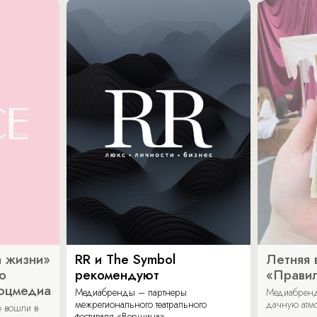
 жизни»
RR и The Symbol
Летняя 
о
рекомендуют
«Прави
соцмедиа
Медиабренды – партнеры
Медиабренд
межрегионального театрального
дачную атмо
 вошли в
фестиваля «Вершина».